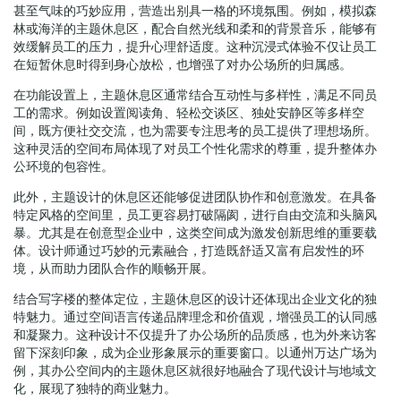
甚至气味的巧妙应用，营造出别具一格的环境氛围。例如，模拟森
林或海洋的主题休息区，配合自然光线和柔和的背景音乐，能够有
效缓解员工的压力，提升心理舒适度。这种沉浸式体验不仅让员工
在短暂休息时得到身心放松，也增强了对办公场所的归属感。
在功能设置上，主题休息区通常结合互动性与多样性，满足不同员
工的需求。例如设置阅读角、轻松交谈区、独处安静区等多样空
间，既方便社交交流，也为需要专注思考的员工提供了理想场所。
这种灵活的空间布局体现了对员工个性化需求的尊重，提升整体办
公环境的包容性。
此外，主题设计的休息区还能够促进团队协作和创意激发。在具备
特定风格的空间里，员工更容易打破隔阂，进行自由交流和头脑风
暴。尤其是在创意型企业中，这类空间成为激发创新思维的重要载
体。设计师通过巧妙的元素融合，打造既舒适又富有启发性的环
境，从而助力团队合作的顺畅开展。
结合写字楼的整体定位，主题休息区的设计还体现出企业文化的独
特魅力。通过空间语言传递品牌理念和价值观，增强员工的认同感
和凝聚力。这种设计不仅提升了办公场所的品质感，也为外来访客
留下深刻印象，成为企业形象展示的重要窗口。以通州万达广场为
例，其办公空间内的主题休息区就很好地融合了现代设计与地域文
化，展现了独特的商业魅力。